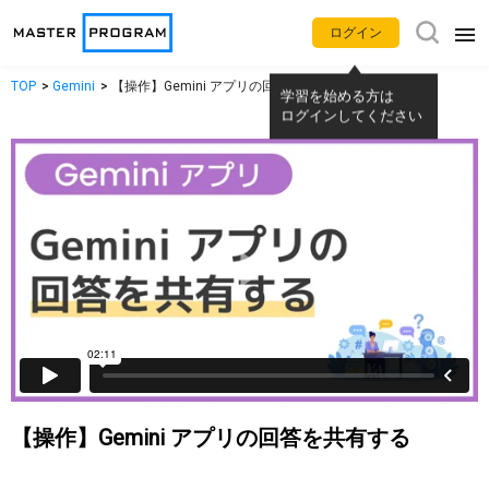
ログイン
TOP
Gemini
【操作】Gemini アプリの回答を共有する
学習を始める方は
アプリ別使い方動画
ログインしてください
Gemini
NotebookLM
Google カレンダー
Gmail
Google Meet
Google Chat
Google ドライブ
Google ドキュメント
Google スプレッドシート
Google スライド
【操作】Gemini アプリの回答を共有する
Google フォーム
Google サイト