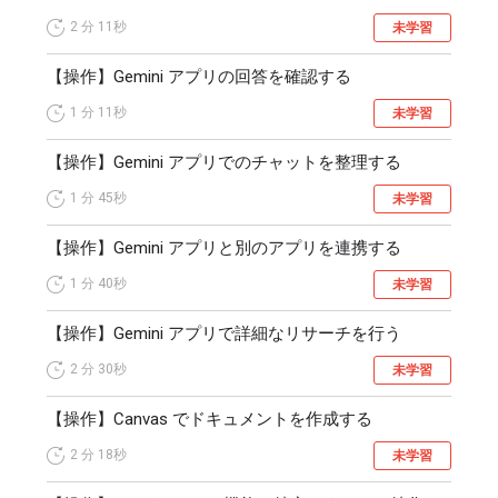
2 分
11秒
未学習
【操作】Gemini アプリの回答を確認する
1 分
11秒
未学習
【操作】Gemini アプリでのチャットを整理する
1 分
45秒
未学習
【操作】Gemini アプリと別のアプリを連携する
1 分
40秒
未学習
【操作】Gemini アプリで詳細なリサーチを行う
2 分
30秒
未学習
【操作】Canvas でドキュメントを作成する
2 分
18秒
未学習