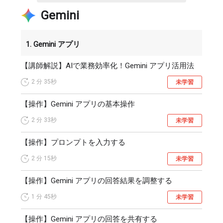
「ドキュメントを開く」をクリックし、作成されたドキュ
Gemini
メントを確認します。
ドキュメントに編集を加えたり、共有設定を変更したりで
きます。
1. Gemini アプリ
最後に、回答をコピーして共有する方法を説明します。
【講師解説】AIで業務効率化！Gemini アプリ活用法
Gemini の回答下部にある「回答をコピー」をクリックする
と、任意の場所に貼り付けて共有できます。
2 分
35秒
未学習
また、入力したプロンプトにカーソルを合わせて「プロン
プトをコピー」をクリックすると、プロンプトのコピーも
【操作】Gemini アプリの基本操作
可能です。
2 分
33秒
未学習
回答とプロンプトを合わせて貼り付けることで、質問の意
図や文脈を正確に伝えられます。
【操作】プロンプトを入力する
この動画では、こちらの内容を紹介しました。
2 分
15秒
未学習
ご視聴ありがとうございました。
【操作】Gemini アプリの回答結果を調整する
1 分
45秒
未学習
【操作】Gemini アプリの回答を共有する