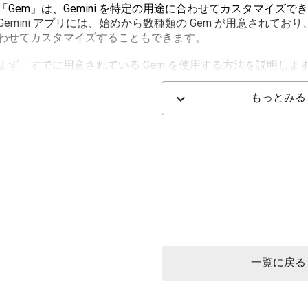
「Gem」は、Gemini を特定の用途に合わせてカスタマイズで
Gemini アプリには、始めから数種類の Gem が用意され
わせてカスタマイズすることもできます。
まず、すでに用意されている Gem を使用する方法を説明しま
画面左のメニューから「Gem」をクリックします。
「Google が作成した Gem」の一覧から、目的にあった Gem
もっとみる
「Gemini へのプロンプトを入力」に、選択した Gem に応
または、表示されているプロンプト例をクリックします。
必要に応じて Gemini から追加の質問があり、それに答え
続いて、すでに用意されている Gem を自分のニーズに合わ
「Gem」をクリックします。
「Google が作成した Gem」の一覧から、自分のニーズに近
す。
選択した Gem のカスタム指示作成画面が開きます。
「名前」や「カスタム指示」「参照ファイル」を変更し、「保
カスタムした Gem は、「Gem」の「マイ Gem」の一覧に表
一覧に戻る
使用したい Gem をクリックすると、チャット画面が開き、プ
この動画では、こちらの内容を紹介しました。
ご視聴ありがとうございました。