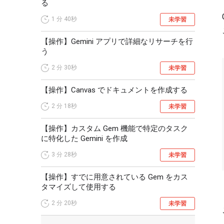
る
1 分
40秒
未学習
【操作】Gemini アプリで詳細なリサーチを行
う
2 分
30秒
未学習
【操作】Canvas でドキュメントを作成する
2 分
18秒
未学習
【操作】カスタム Gem 機能で特定のタスク
に特化した Gemini を作成
3 分
28秒
未学習
【操作】すでに用意されている Gem をカス
タマイズして使用する
2 分
20秒
未学習