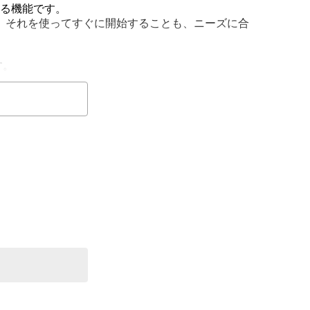
きる機能です。
ており、それを使ってすぐに開始することも、ニーズに合
す。
 をクリックします。
じたプロンプトを入力します。
ながらより具体的なアイデアを作成できます。
せてカスタマイズする方法を説明します。
い Gem を見つけ、「コピーを作成」をクリックしま
存」をクリックします。
示されます。
ロンプトを入力できます。