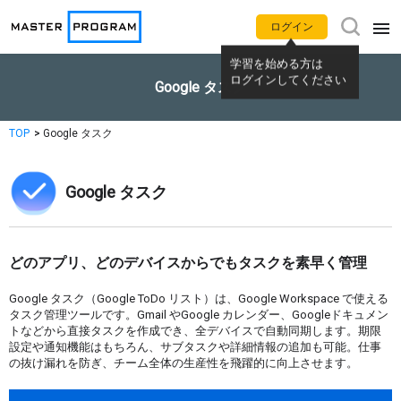
ログイン
学習を始める方は
アプリ別使い方動画
Google タスク
ログインしてください
Gemini
NotebookLM
TOP
Google タスク
Google カレンダー
Gmail
Google タスク
Google Meet
Google Chat
どのアプリ、どのデバイスからでもタスクを素早く管理
Google ドライブ
Google ドキュメント
Google タスク（Google ToDo リスト）は、Google Workspace で使える
タスク管理ツールです。Gmail やGoogle カレンダー、Googleドキュメン
Google スプレッドシート
Google スライド
トなどから直接タスクを作成でき、全デバイスで自動同期します。期限
設定や通知機能はもちろん、サブタスクや詳細情報の追加も可能。仕事
の抜け漏れを防ぎ、チーム全体の生産性を飛躍的に向上させます。
Google フォーム
Google サイト