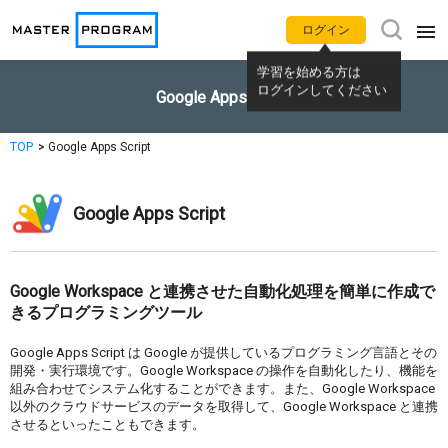
ログイン
学習を始める方は
アプリ別使い方動画
Google Apps Script
ログインしてください
Gemini
NotebookLM
TOP
Google Apps Script
Google カレンダー
Gmail
Google Apps Script
Google Meet
Google Chat
Google Workspace と連携させた自動化処理を簡単に作成で
きるプログラミングツール
Google ドライブ
Google ドキュメント
Google Apps Script は Google が提供しているプログラミング言語とその
Google スプレッドシート
Google スライド
開発・実行環境です。Google Workspace の操作を自動化したり、機能を
組み合わせてシステム化することができます。また、Google Workspace
以外のクラウドサービスのデータを取得して、Google Workspace と連携
させるといったこともできます。
Google フォーム
Google サイト