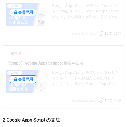
Google Apps Script を使った自動化の例
を４つ紹介します。Google Apps Script
会員専用
がどのような業務の自動化に有効そうか
イメージしましょう。
10 分
56秒
更新日:2023/02/20
未学習
【Step3】Google Apps Script の概要を知る
Google Apps Script を書いたり実行した
りするエディタの起動方法を説明しま
会員専用
す。さらに、簡単な Google Apps Script
のサンプルを通じて、プログラミングの
概念を説明します。
14 分
34秒
更新日:2023/02/20
2 Google Apps Script の文法