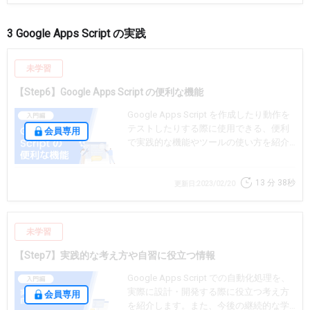
3 Google Apps Script の実践
未学習
【Step6】Google Apps Script の便利な機能
Google Apps Script を作成したり動作を
テストしたりする際に使用できる、便利
会員専用
で実践的な機能やツールの使い方を紹介
します。
13 分
38秒
更新日:2023/02/20
未学習
【Step7】実践的な考え方や自習に役立つ情報
Google Apps Script での自動化処理を、
実際に設計・開発する際に役立つ考え方
会員専用
を紹介します。また、今後の継続的な学