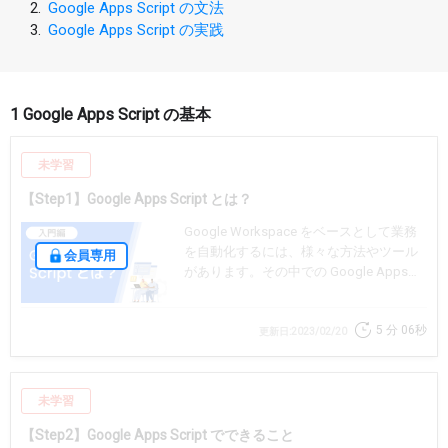
2.
Google Apps Script の文法
3.
Google Apps Script の実践
1 Google Apps Script の基本
未学習
【Step1】Google Apps Script とは？
Google Workspace をベースとして業務
を自動化するには、様々な方法やツール
会員専用
があります。その中での Google Apps
Script の位置づけを説明します。 そし
て、この動画を含む講座シリーズの内容
5 分
06秒
を簡単に説明します。
更新日:2023/02/20
未学習
【Step2】Google Apps Script でできること