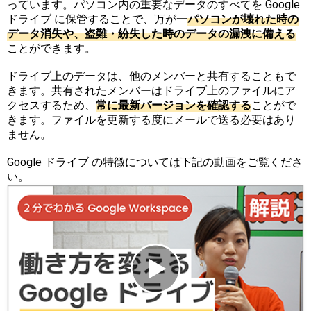
っています。パソコン内の重要なデータのすべてを Google
ドライブ に保管することで、万が一
パ
ソ
コ
ン
が
壊
れ
た
時
の
デ
ー
タ
消
失
や
、
盗
難
・
紛
失
し
た
時
の
デ
ー
タ
の
漏
洩
に
備
え
る
ことができます。
ドライブ上のデータは、他のメンバーと共有することもで
きます。共有されたメンバーはドライブ上のファイルにア
クセスするため、
常
に
最
新
バ
ー
ジ
ョ
ン
を
確
認
す
る
ことがで
きます。ファイルを更新する度にメールで送る必要はあり
ません。
Google ドライブ の特徴については下記の動画をご覧くださ
い。