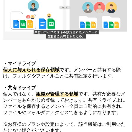
・マイドライブ
個
人
に
与
え
ら
れ
る
保
存
領
域
です。メンバーと共有する際
は、フォルダやファイルごとに共有設定を行います。
・共有ドライブ
個人ではなく、
組
織
が
管
理
す
る
領
域
です。共有が必要なメ
ンバーをあらかじめ登録しておきます。共有ドライブ上に
ファイルを保存するとメンバー全員に自動的に共有され、
ファイルやフォルダにアクセスできるようになります。
※お客様のプランや設定によって、該当機能はご利用いた
だけない場合がございます。