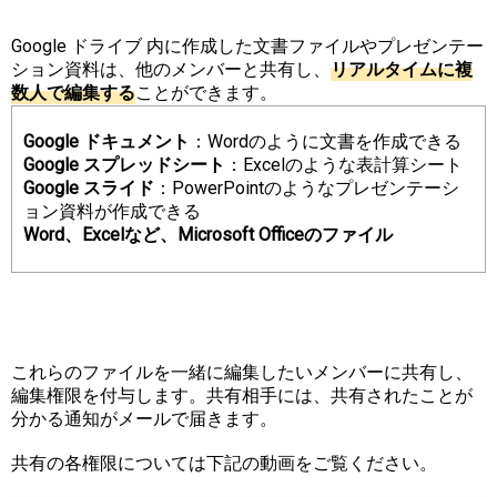
Google ドライブ 内に作成した文書ファイルやプレゼンテー
ション資料は、他のメンバーと共有し、
リ
ア
ル
タ
イ
ム
に
複
数
人
で
編
集
す
る
ことができます。
Google ドキュメント
：Wordのように文書を作成できる
Google スプレッドシート
：Excelのような表計算シート
Google スライド
：PowerPointのようなプレゼンテーシ
ョン資料が作成できる
Word、Excelなど、Microsoft Officeのファイル
これらのファイルを一緒に編集したいメンバーに共有し、
編集権限を付与します。共有相手には、共有されたことが
分かる通知がメールで届きます。
共有の各権限については下記の動画をご覧ください。