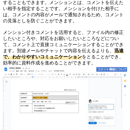
することもできます。メンションとは、コメントを伝えた
い相手を指定することです。メンションを付けた相手に
は、コメントの内容がメールで通知されるため、コメント
の見落としを防ぐことができます。
メンション付きコメントを活用すると、ファイル内の修正
したいところや、対応をお願いしたいところなどについ
て、コメント上で直接コミュニケーションすることができ
ます。別途メールやチャットで内容を伝えるよりも、
迅
速
で
、
わ
か
り
や
す
い
コ
ミ
ュ
ニ
ケ
ー
シ
ョ
ン
をとることができ、
効率的に資料作成を進めることができます。