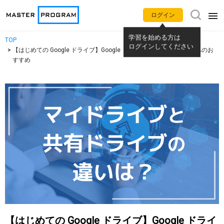
ログイン
TOP
アプリ別使い方動画
学習を始める方は
【はじめての Google ドライブ】Google ドライブ を活用し始める方へのお
ログインしてください
すすめ
Gemini
NotebookLM
Google カレンダー
Gmail
Google Meet
Google Chat
Google ドライブ
Google ドキュメント
Google スプレッドシート
Google スライド
Google フォーム
Google サイト
【はじめての Google ドライブ】Google ドライ