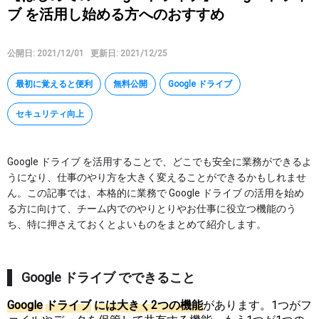
ブ を活用し始める方へのおすすめ
Google タスク
Google Keep
公開日: 2021/12/01
更新日: 2021/12/25
AppSheet
Google Apps Script
最初に覚えると便利
無料公開
Google ドライブ
その他
セキュリティ向上
特集
Google ドライブ を活用することで、どこでも安全に業務ができるよ
うになり、仕事のやり方を大きく変えることができるかもしれませ
講座
ん。この記事では、本格的に業務で Google ドライブ の活用を始め
る方に向けて、チーム内でのやりとりやお仕事に役立つ機能のう
マイページ
ち、特に押さえておくとよいものをまとめて紹介します。
ヘルプ
Google ドライブ でできること
G
o
o
g
l
e
ド
ラ
イ
ブ
に
は
大
き
く
2
つ
の
機
能
があります。1つがフ