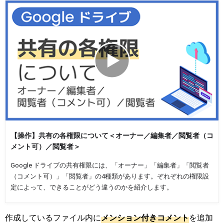
【操作】共有の各権限について＜オーナー／編集者／閲覧者（コ
メント可）／閲覧者＞
Google ドライブの共有権限には、「オーナー」「編集者」「閲覧者
（コメント可）」「閲覧者」の4種類があります。ぞれぞれの権限設
定によって、できることがどう違うのかを紹介します。
作成しているファイル内に
メ
ン
シ
ョ
ン
付
き
コ
メ
ン
ト
を追加