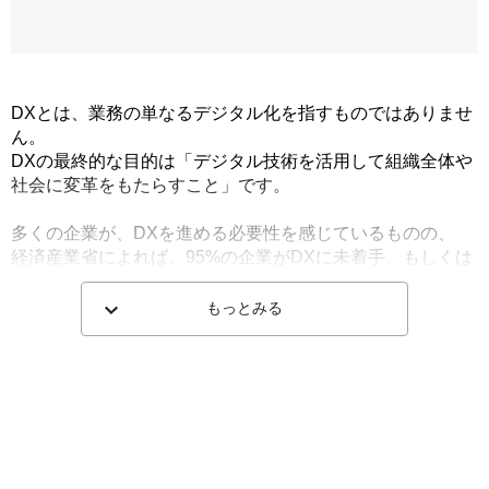
DXとは、業務の単なるデジタル化を指すものではありませ
ん。

DXの最終的な目的は「デジタル技術を活用して組織全体や
社会に変革をもたらすこと」です。

多くの企業が、DXを進める必要性を感じているものの、

経済産業省によれば、95%の企業がDXに未着手、もしくは
一部の部門で取り組み始めた段階にとどまっており、

DXへのファーストステップを踏み出すことは企業にとって
もっとみる
はなかなか難しいようです。

そこで、DXの成功に必要なステップを3つに分けて考えて
みましょう。

まず、1つ目のステップは「今あるものをデジタル化」する
ことです。

紙で管理されている情報のデジタル化や、会議のオンライ