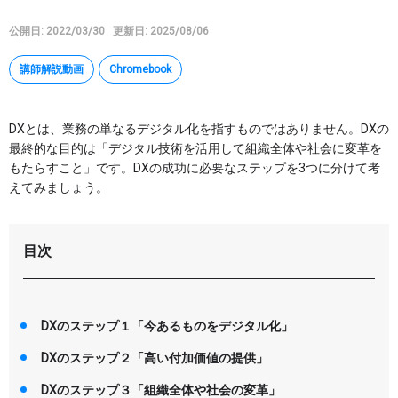
Google タスク
公開日: 2022/03/30
更新日: 2025/08/06
Google Keep
講師解説動画
Chromebook
AppSheet
Google Apps Script
DXとは、業務の単なるデジタル化を指すものではありません。DXの
その他
最終的な目的は「デジタル技術を活用して組織全体や社会に変革を
もたらすこと」です。DXの成功に必要なステップを3つに分けて考
特集
えてみましょう。
講座
目次
マイページ
DXのステップ１「今あるものをデジタル化」
ヘルプ
DXのステップ２「高い付加価値の提供」
DXのステップ３「組織全体や社会の変革」