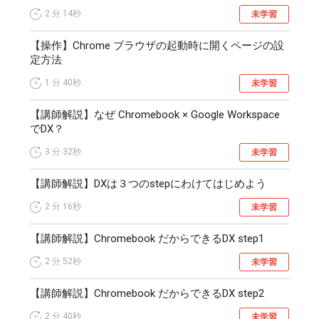
2 分
14秒
未学習
【操作】Chrome ブラウザの起動時に開くページの設
定方法
1 分
40秒
未学習
【講師解説】なぜ Chromebook × Google Workspace
でDX？
3 分
32秒
未学習
【講師解説】DXは３つのstepにわけてはじめよう
2 分
16秒
未学習
【講師解説】Chromebook だからできるDX step1
2 分
52秒
未学習
【講師解説】Chromebook だからできるDX step2
2 分
40秒
未学習