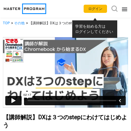
ログイン
TOP
その他
【講師解説】DXは３つのstepにわけてはじめよう
学習を始める方は
アプリ別使い方動画
ログインしてください
Gemini
NotebookLM
Google カレンダー
Gmail
Google Meet
Google Chat
Google ドライブ
Google ドキュメント
Google スプレッドシート
Google スライド
【講師解説】DXは３つのstepにわけてはじめよ
う
Google フォーム
Google サイト