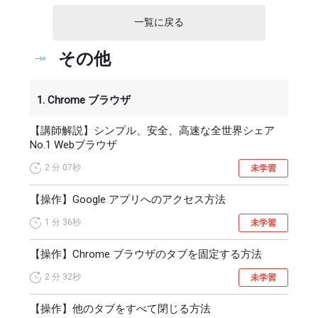
今おこなわれている業務をデジタル化してみましょう。
一覧に戻る
その他
続いて2つ目のステップは「デジタル技術を活用して業務を
改善し、高い付加価値を提供すること」です。

このステップでは、ステップ1でデジタル化したものを利活
1. Chrome ブラウザ
用することで業務を改善します。

また、既存業務を改善するだけでなく、デジタル技術を活
【講師解説】シンプル、安全、高速な全世界シェア
用した新規事業の展開もこのステップで行いましょう。

No.1 Webブラウザ
最後、３つ目のステップは「競争優位性を築き、組織全体
2 分
07秒
未学習
や社会を変革すること」です。

このステップでは、新しい働き方を組織全体に広げ、新規
【操作】Google アプリへのアクセス方法
事業のメソッドを既存事業にも展開して、全社的な競争優
1 分
36秒
未学習
位性を築きます。

【操作】Chrome ブラウザのタブを固定する方法
DXの推進というと、最初からステップ3の段階を目指しが
ちですが、一足飛びにDXを達成することはできません。

2 分
32秒
未学習
まずは既存の業務のデジタル化から始め、ワンステップず
つDXの基礎を固めていきましょう。
【操作】他のタブをすべて閉じる方法