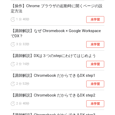
今回紹介した事例を参考に、皆様の業務や組織の中でも、
【操作】Chrome ブラウザの起動時に開くページの設
Chromebook を創造的に活用していきましょう。
定方法
1 分
40秒
未学習
【講師解説】なぜ Chromebook × Google Workspace
でDX？
3 分
32秒
未学習
【講師解説】DXは３つのstepにわけてはじめよう
2 分
16秒
未学習
【講師解説】Chromebook だからできるDX step1
2 分
52秒
未学習
【講師解説】Chromebook だからできるDX step2
2 分
40秒
未学習
【講師解説】Chromebook だからできるDX step3