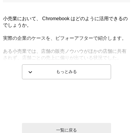
小売業において、 Chromebook はどのように活用できるの
でしょうか。

実際の企業のケースを、ビフォーアフターで紹介します。

ある小売業では、店舗の販売ノウハウがほかの店舗に共有
されず、店舗ごとの売上に偏りが出ている状況でした。

そこで、各店舗に Chromebook を配備し、売上が高い店舗
もっとみる
のディスプレイやチラシなどを、写真で共有することにし
ました。

店舗間での情報共有やコミュニケーションが活性化され、
売上の高い店舗の事例を参考にすることで、他店舗での売
上もアップしました。

また、多くの店舗を抱える小売業の場合、テレワークのた
めの業務環境のアップデートが間に合わないケースがあり
ます。

一覧に戻る