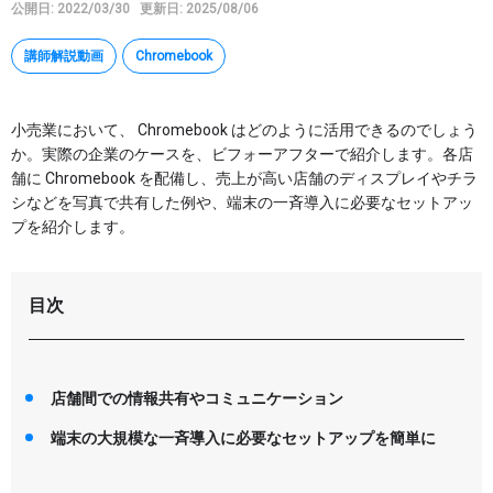
公開日: 2022/03/30
更新日: 2025/08/06
Google タスク
Google Keep
講師解説動画
Chromebook
AppSheet
Google Apps Script
小売業において、 Chromebook はどのように活用できるのでしょう
か。実際の企業のケースを、ビフォーアフターで紹介します。各店
その他
舗に Chromebook を配備し、売上が高い店舗のディスプレイやチラ
シなどを写真で共有した例や、端末の一斉導入に必要なセットアッ
特集
プを紹介します。
講座
目次
マイページ
店舗間での情報共有やコミュニケーション
ヘルプ
端末の大規模な一斉導入に必要なセットアップを簡単に