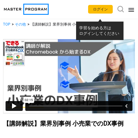
ログイン
TOP
その他
【講師解説】業界別事例 小売業でのDX事例
アプリ別使い方動画
学習を始める方は
ログインしてください
Gemini
NotebookLM
Google カレンダー
Gmail
Google Meet
Google Chat
Google ドライブ
Google ドキュメント
Google スプレッドシート
Google スライド
【講師解説】業界別事例 小売業でのDX事例
Google フォーム
Google サイト