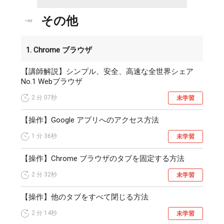
各店舗に新しい端末を導入するには、担当者がひとつひと
その他
つの店舗に足を運ぶなどして対応する必要があり、

店舗数が多い場合は大きな負担となっていました。

1. Chrome ブラウザ
端末の入れ替えがなかなか進まず、古い端末を使用し続け
る結果、セキュリティ上の懸念から

【講師解説】シンプル、安全、高速な全世界シェア
No.1 Webブラウザ
テレワークなどの新しい働き方に対応ができない状況でし
た。

2 分
07秒
未学習
このような端末の大規模な一斉導入が必要な企業こそ、セ
【操作】Google アプリへのアクセス方法
ットアップが簡単な Chromebook の導入がおすすめです。

1 分
36秒
セキュリティが担保された Chromebook なら、社内外での
未学習
利用が可能になります。

【操作】Chrome ブラウザのタブを固定する方法
各店舗への端末配備とあわせて、エリアマネージャーやバ
イヤーには1人1台体制を実現しましょう。

2 分
32秒
未学習
ビデオ会議ができるようになり、拠点間の移動にかかって
いたコストを大幅に削減することができます。

【操作】他のタブをすべて閉じる方法
2 分
14秒
Chromebook は様々な業務で活用することができます。

未学習