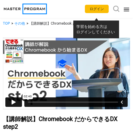
ログイン
TOP
その他
【講師解説】Chromebook だからできるDX step2
学習を始める方は
アプリ別使い方動画
ログインしてください
Gemini
NotebookLM
Google カレンダー
Gmail
Google Meet
Google Chat
Google ドライブ
Google ドキュメント
Google スプレッドシート
Google スライド
【講師解説】Chromebook だからできるDX
step2
Google フォーム
Google サイト