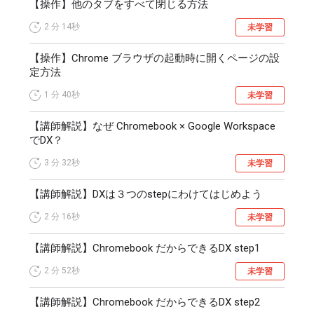
【操作】他のタブをすべて閉じる方法
から、医師や医療機関に対するレビューを投稿できるよう
2 分
14秒
になったため、

未学習
レビュー数が増加しました。

【操作】Chrome ブラウザの起動時に開くページの設
その結果、患者は豊富な情報に基づいて受診先を選択でき
定方法
るようになりました。

1 分
40秒
未学習
これらの事例が示す通り、Chromebook や Google 
Workspace を活用することで業務が改善され、

【講師解説】なぜ Chromebook × Google Workspace
高付加価値サービスの提供に取り組むことができるように
でDX？
なります。
3 分
32秒
未学習
【講師解説】DXは３つのstepにわけてはじめよう
2 分
16秒
未学習
【講師解説】Chromebook だからできるDX step1
2 分
52秒
未学習
【講師解説】Chromebook だからできるDX step2