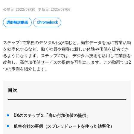
公開日: 2022/03/30
更新日: 2025/08/06
Google タスク
Google Keep
講師解説動画
Chromebook
AppSheet
Google Apps Script
ステップ1で業務のデジタル化が進むと、顧客データを元に営業活動
その他
を効率化するなど、働く社員や顧客に新しい体験や価値を提供でき
るようになります。ステップ2では、デジタル技術を活用して業務を
特集
改善し、高付加価値サービスの提供を可能にします。この動画では2
つの事例を紹介します。
講座
目次
マイページ
ヘルプ
DXのステップ２「高い付加価値の提供」
航空会社の事例（スプレッドシートを使った効率化）