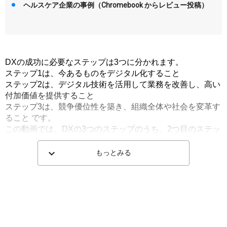
ヘルスケア企業の事例（Chromebook からレビュー投稿）
DXの成功に必要なステップは3つに分かれます。

ステップ1は、今あるものをデジタル化すること

ステップ2は、デジタル技術を活用して業務を改善し、高い
付加価値を提供すること

ステップ3は、競争優位性を築き、組織全体や社会を変革す
ること です。

この動画では、DXの3つのステップのうち、2つ目のステッ
プを見ていきます。

もっとみる
ステップ1で業務のデジタル化が進むと、顧客データを元に
営業活動を効率化するなど、

働く社員や顧客に新しい体験や価値を提供できるようにな
ります。

続くステップ2では、デジタル技術を活用して業務を改善