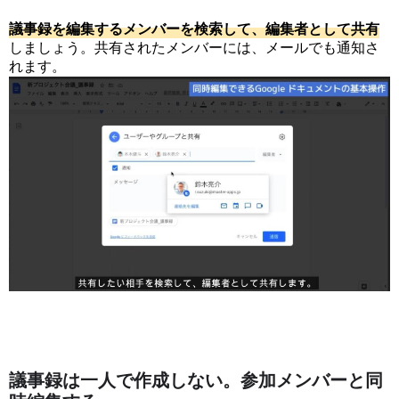
議
事
録
を
編
集
す
る
メ
ン
バ
ー
を
検
索
し
て
、
編
集
者
と
し
て
共
有
しましょう。共有されたメンバーには、メールでも通知さ
れます。
議事録は一人で作成しない。参加メンバーと同