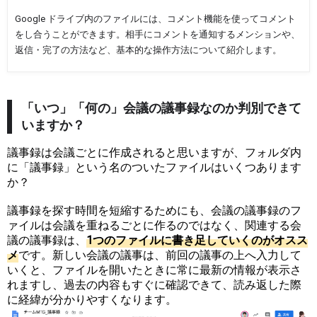
Google ドライブ内のファイルには、コメント機能を使ってコメント
をし合うことができます。相手にコメントを通知するメンションや、
返信・完了の方法など、基本的な操作方法について紹介します。
「いつ」「何の」会議の議事録なのか判別できて
いますか？
議事録は会議ごとに作成されると思いますが、フォルダ内
に「議事録」という名のついたファイルはいくつあります
か？
議事録を探す時間を短縮するためにも、会議の議事録のフ
ァイルは会議を重ねるごとに作るのではなく、関連する会
議の議事録は、
1
つ
の
フ
ァ
イ
ル
に
書
き
足
し
て
い
く
の
が
オ
ス
ス
メ
です。新しい会議の議事は、前回の議事の上へ入力して
いくと、ファイルを開いたときに常に最新の情報が表示さ
れますし、過去の内容もすぐに確認できて、読み返した際
に経緯が分かりやすくなります。