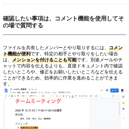
確認したい事項は、コメント機能を使用してそ
の場で質問する
ファイルを共有したメンバーとやり取りするには、
コ
メ
ン
ト
機
能
が
便
利
です。特定の相手とやり取りをしたい場合
は、
メ
ン
シ
ョ
ン
を
付
け
る
こ
と
も
可
能
です。別途メールやチ
ャットで内容を伝えるよりも、直接ドキュメント内で確認
したいところや、修正をお願いしたいところなどを伝える
ことができるため、効率的に作業を進めることができま
す。