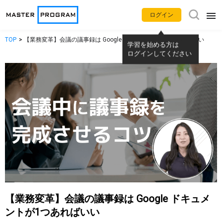
ログイン
学習を始める方は
TOP
【業務変革】会議の議事録は Google ドキュメントが1つあればいい
アプリ別使い方動画
ログインしてください
Gemini
NotebookLM
Google カレンダー
Gmail
Google Meet
Google Chat
Google ドライブ
Google ドキュメント
Google スプレッドシート
Google スライド
【業務変革】会議の議事録は Google ドキュメ
ントが1つあればいい
Google フォーム
Google サイト