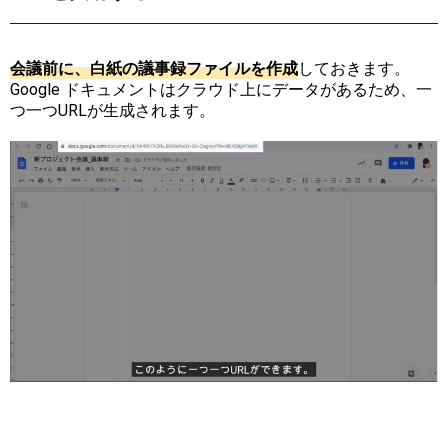
会
議
前
に
、
白
紙
の
議
事
録
フ
ァ
イ
ル
を
作
成
しておきます。
Google ドキュメントはクラウド上にデータがあるため、一
つ一つURLが生成されます。