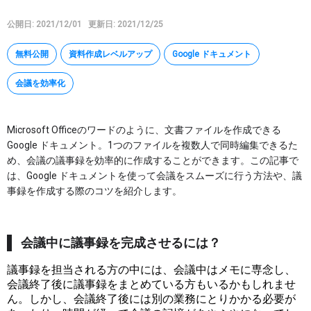
Google タスク
公開日: 2021/12/01
更新日: 2021/12/25
Google Keep
無料公開
資料作成レベルアップ
Google ドキュメント
AppSheet
Google Apps Script
会議を効率化
その他
Microsoft Officeのワードのように、文書ファイルを作成できる
特集
Google ドキュメント。1つのファイルを複数人で同時編集できるた
め、会議の議事録を効率的に作成することができます。この記事で
は、Google ドキュメントを使って会議をスムーズに行う方法や、議
講座
事録を作成する際のコツを紹介します。
マイページ
会議中に議事録を完成させるには？
ヘルプ
議事録を担当される方の中には、会議中はメモに専念し、
会議終了後に議事録をまとめている方もいるかもしれませ
ん。しかし、会議終了後には別の業務にとりかかる必要が