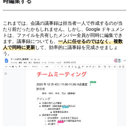
時編集する
これまでは、会議の議事録は担当者一人で作成するのが当
たり前だったかもしれません。しかし、Google ドキュメン
トは、ファイルを共有したメンバー全員が同時に編集でき
ます。議事録についても、
一
人
に
任
せ
る
の
で
は
な
く
、
複
数
人
で
同
時
に
更
新
して、効率的に議事録を完成させましょ
う。