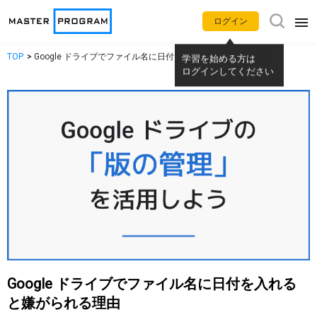
ログイン
TOP
Google ドライブでファイル名に日付を入れると嫌がられる理由
アプリ別使い方動画
学習を始める方は
ログインしてください
Gemini
NotebookLM
Google カレンダー
Gmail
Google Meet
Google Chat
Google ドライブ
Google ドキュメント
Google スプレッドシート
Google スライド
Google ドライブでファイル名に日付を入れる
と嫌がられる理由
Google フォーム
Google サイト