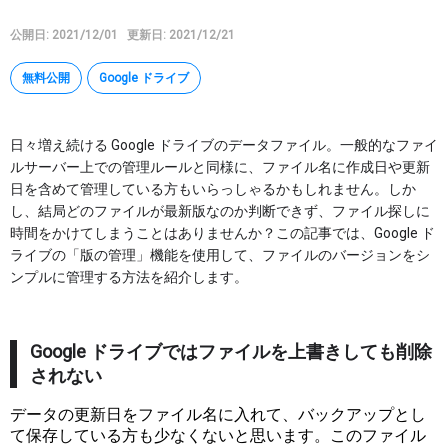
Google タスク
公開日: 2021/12/01
更新日: 2021/12/21
Google Keep
無料公開
Google ドライブ
AppSheet
Google Apps Script
日々増え続ける Google ドライブのデータファイル。一般的なファイ
その他
ルサーバー上での管理ルールと同様に、ファイル名に作成日や更新
日を含めて管理している方もいらっしゃるかもしれません。しか
特集
し、結局どのファイルが最新版なのか判断できず、ファイル探しに
時間をかけてしまうことはありませんか？この記事では、Google ド
ライブの「版の管理」機能を使用して、ファイルのバージョンをシ
講座
ンプルに管理する方法を紹介します。
マイページ
Google ドライブではファイルを上書きしても削除
ヘルプ
されない
データの更新日をファイル名に入れて、バックアップとし
て保存している方も少なくないと思います。このファイル