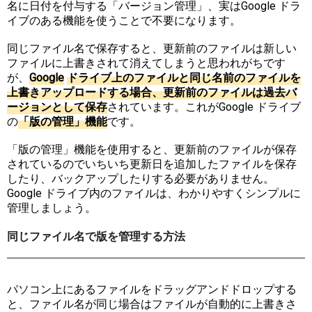
名に日付を付与する「バージョン管理」、実はGoogle ドラ
イブのある機能を使うことで不要になります。
同じファイル名で保存すると、更新前のファイルは新しい
ファイルに上書きされて消えてしまうと思われがちです
が、
G
o
o
g
l
e
ド
ラ
イ
ブ
上
の
フ
ァ
イ
ル
と
同
じ
名
前
の
フ
ァ
イ
ル
を
上
書
き
ア
ッ
プ
ロ
ー
ド
す
る
場
合
、
更
新
前
の
フ
ァ
イ
ル
は
過
去
バ
ー
ジ
ョ
ン
と
し
て
保
存
されています。これがGoogle ドライブ
の
「
版
の
管
理
」
機
能
です。
「版の管理」機能を使用すると、更新前のファイルが保存
されているのでいちいち更新日を追加したファイルを保存
したり、バックアップしたりする必要がありません。
Google ドライブ内のファイルは、わかりやすくシンプルに
管理しましょう。
同じファイル名で版を管理する方法
パソコン上にあるファイルをドラッグアンドドロップする
と、ファイル名が同じ場合はファイルが自動的に上書きさ