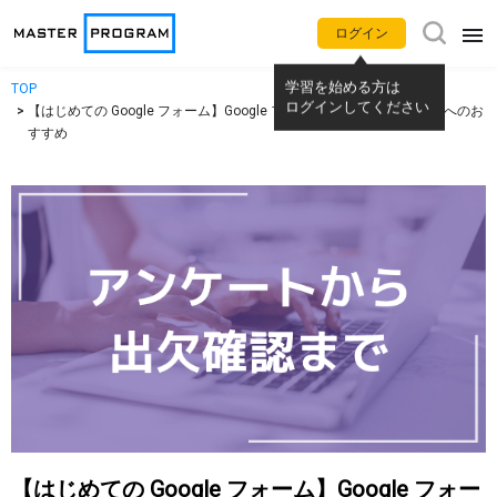
ログイン
TOP
学習を始める方は
アプリ別使い方動画
ログインしてください
【はじめての Google フォーム】Google フォームを本格的に始める方へのお
すすめ
Gemini
NotebookLM
Google カレンダー
Gmail
Google Meet
Google Chat
Google ドライブ
Google ドキュメント
Google スプレッドシート
Google スライド
Google フォーム
Google サイト
【はじめての Google フォーム】Google フォー