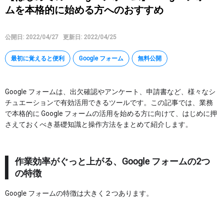
ムを本格的に始める方へのおすすめ
Google タスク
Google Keep
公開日: 2022/04/27
更新日: 2022/04/25
AppSheet
Google Apps Script
最初に覚えると便利
Google フォーム
無料公開
その他
Google フォームは、出欠確認やアンケート、申請書など、様々なシ
特集
チュエーションで有効活用できるツールです。この記事では、業務
で本格的に Google フォームの活用を始める方に向けて、はじめに押
さえておくべき基礎知識と操作方法をまとめて紹介します。
講座
マイページ
作業効率がぐっと上がる、Google フォームの2つ
の特徴
ヘルプ
Google フォームの特徴は大きく２つあります。